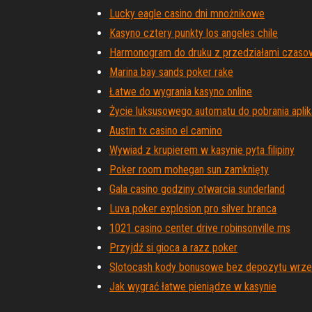
Lucky eagle casino dni mnożnikowe
Kasyno cztery punkty los angeles chile
Harmonogram do druku z przedziałami czaso
Marina bay sands poker rake
Łatwe do wygrania kasyno online
Życie luksusowego automatu do pobrania aplik
Austin tx casino el camino
Wywiad z krupierem w kasynie pyta filipiny
Poker room mohegan sun zamknięty
Gala casino godziny otwarcia sunderland
Luva poker explosion pro silver branca
1021 casino center drive robinsonville ms
Przyjdź si gioca a razz poker
Slotocash kody bonusowe bez depozytu wrze
Jak wygrać łatwe pieniądze w kasynie