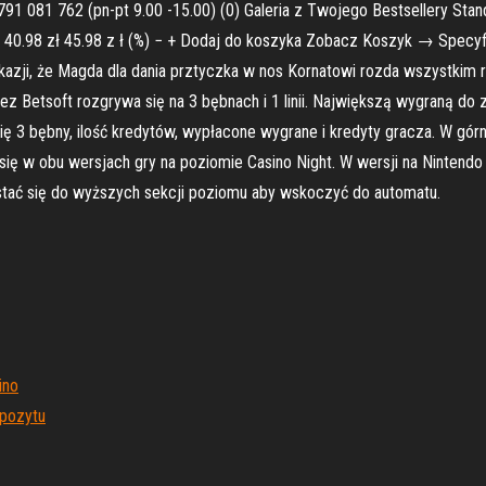
 791 081 762 (pn-pt 9.00 -15.00) (0) Galeria z Twojego Bestsellery Sta
e 40.98 zł 45.98 z ł (%) − + Dodaj do koszyka Zobacz Koszyk → Specyf
z okazji, że Magda dla dania prztyczka w nos Kornatowi rozda wszystki
ez Betsoft rozgrywa się na 3 bębnach i 1 linii. Największą wygraną do
ię 3 bębny, ilość kredytów, wypłacone wygrane i kredyty gracza. W gór
się w obu wersjach gry na poziomie Casino Night. W wersji na Nintendo
stać się do wyższych sekcji poziomu aby wskoczyć do automatu.
ino
pozytu