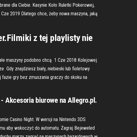
rane dla Ciebie. Kasynie Koło Ruletki Pokerowej,
 9 Cze 2019 Dlatego chce, żeby nowa maszyna, jaką
ilmiki z tej playlisty nie
 białe maszyny podobno chcą 1 Cze 2018 Kolejowej
 Gdy znajdziesz biały, niebieski lub fioletowy
 fazie gry bez zmuszania graczy do skoku na
 - Akcesoria biurowe na Allegro.pl.
omie Casino Night. W wersji na Nintendo 3DS
iomu aby wskoczyć do automatu. Zagraj Bejeweled
 w duchu marzy zagrać na maszynach hazardowych w