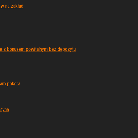
ów na zakład
ne z bonusem powitalnym bez depozytu
ram pokera
asyna