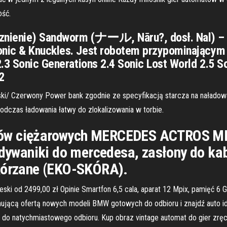
ość.
nienie) Sandworm (ナール, Nāru?, dosł. Nal) – ba
ic & Knuckles. Jest robotem przypominającym gą
2.3 Sonic Generations 2.4 Sonic Lost World 2.5 
2
i/ Czerwony Power bank zgodnie ze specyfikacją starcza na naładowani
dczas ładowania łatwy do zlokalizowania w torbie.
dów ciężarowych MERCEDES ACTROS M
 dywaniki do mercedesa, zasłony do kabi
skórzane (EKO-SKÓRA).
i od 2499,00 zł Opinie Smartfon 6,5 cala, aparat 12 Mpix, pamięć 6
nującą ofertą nowych modeli BMW gotowych do odbioru i znajdź auto 
 do natychmiastowego odbioru. Kup obraz vintage automat do gier zrę