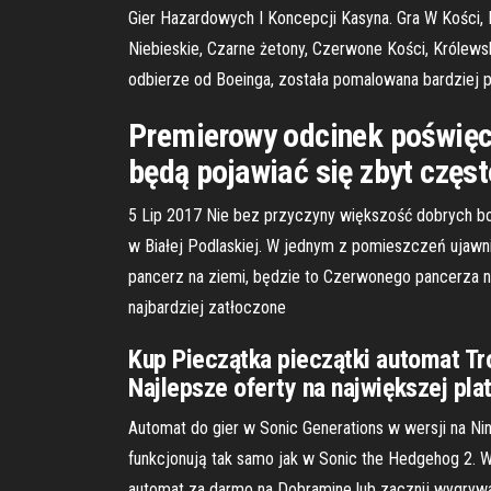
Gier Hazardowych I Koncepcji Kasyna. Gra W Kości, K
Niebieskie, Czarne żetony, Czerwone Kości, Królews
odbierze od Boeinga, została pomalowana bardziej pat
Premierowy odcinek poświęco
będą pojawiać się zbyt częst
5 Lip 2017 Nie bez przyczyny większość dobrych bo
w Białej Podlaskiej. W jednym z pomieszczeń ujawni
pancerz na ziemi, będzie to Czerwonego pancerza n
najbardziej zatłoczone
Kup Pieczątka pieczątki automat Tro
Najlepsze oferty na największej pla
Automat do gier w Sonic Generations w wersji na Ni
funkcjonują tak samo jak w Sonic the Hedgehog 2. 
automat za darmo na Dobramine lub zacznij wygryw