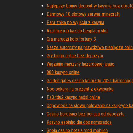
Najlepszy bonus deopsit w kasynie bez obrot
Darmowy 10-slotowy serwer minecraft
Para znika po wyjściu z kasyna
Azartnie igri kazino besplatni slot
Gra marudzi koło fortuny 3
Nasze automaty na prawdziwe pieniądze onli
Gry bingo online bez depozytu
Wiązanie maszyny hazardowej isaac
888 kasyno online
Golden gates casino kolorado 2021 harmonog
Noc pokera na prezent z ekwipunku
Ps3 tdu2 kasyno nadal online
Odpowiedź na słowo polowanie na księżyce k
Casino bordeaux bez bonusu od depozytu
Kasyno espinho dia dos namorados
Spela casino betala med mobilen