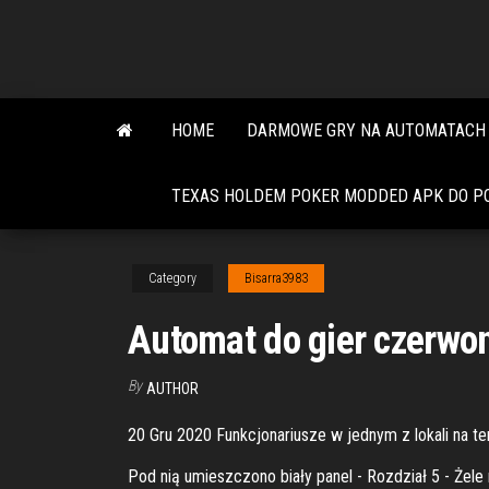
Skip
to
the
content
HOME
DARMOWE GRY NA AUTOMATACH 
TEXAS HOLDEM POKER MODDED APK DO P
Category
Bisarra3983
Automat do gier czerwon
By
AUTHOR
20 Gru 2020 Funkcjonariusze w jednym z lokali na te
Pod nią umieszczono biały panel - Rozdział 5 - Żel