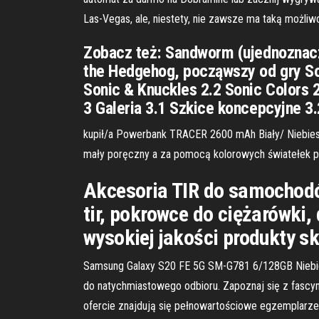
Las-Vegas, ale, niestety, nie zawsze ma taką możliw
Zobacz też: Sandworm (ujednoznacz
the Hedgehog, począwszy od gry Son
Sonic & Knuckles 2.2 Sonic Colors 
3 Galeria 3.1 Szkice koncepcyjne 3.
kupił/a Powerbank TRACER 2600 mAh Biały/ Niebiesk
mały poręczny a za pomocą kolorowych światełek po
Akcesoria TIR do samocho
tir, pokrowce do ciężarówki,
wysokiej jakości produkty 
Samsung Galaxy S20 FE 5G SM-G781 6/128GB Niebiesk
do natychmiastowego odbioru. Zapoznaj się z fascy
ofercie znajdują się pełnowartościowe egzemplarze