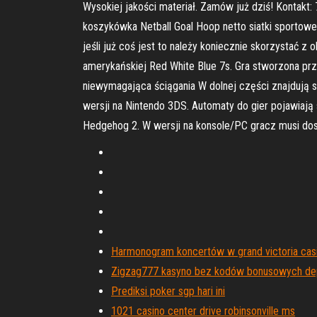
Wysokiej jakości materiał. Zamów już dziś! Kontakt:
koszykówka Netball Goal Hoop netto siatki sportow
jeśli już coś jest to należy koniecznie skorzystać 
amerykańskiej Red White Blue 7s. Gra stworzona prz
niewymagająca ściągania W dolnej części znajdują s
wersji na Nintendo 3DS. Automaty do gier pojawiają 
Hedgehog 2. W wersji na konsole/PC gracz musi do
Harmonogram koncertów w grand victoria cas
Zigzag777 kasyno bez kodów bonusowych de
Prediksi poker sgp hari ini
1021 casino center drive robinsonville ms