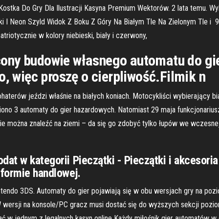
ostka Do Gry Dla Ilustracji Kasyna Premium Wektorów. 2 lata temu. Wyb
ki I Neon Szyld Widok Z Boku Z Góry Na Białym Tle Na Zielonym Tle i
riotycznie w kolory niebieski, biały i czerwony,
ny budowie własnego automatu do gier.F
o, więc proszę o cierpliwość.Filmik n
haterów jeździ właśnie na białych koniach. Motocykliści wybierający
ono 3 automaty do gier hazardowych. Natomiast 29 maja funkcjonariusze
ie można znaleźć na ziemi – da się go zdobyć tylko łupów we wczesnej
dat w kategorii Pieczątki - Pieczątki i akcesoria
tformie handlowej.
ntendo 3DS. Automaty do gier pojawiają się w obu wersjach gry na pozi
W wersji na konsole/PC gracz musi dostać się do wyższych sekcji poz
ać w jednym z legalnych kasyn online Każdy miłośnik gier automatów