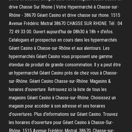
drive Chasse Sur Rhone | Votre Hypermarché à Chasse-sur-
Rhône - 38670 Géant Casino et drive chasse sur rhone. 1515
Avenue Frédéric Mistral 38670 CHASSE SUR RHONE. Tél : 04
72 49 33 00. Ouvert aujourd'hui de 08h30 à 18h + d'infos.
Catalogues et prospectus en cours dans les hypermarchés
Géant Casino à Chasse-sur-Rhône et aux alentours. Les
hypermarchés Géant Casino vous proposent une gamme
étendue de produit de grande consommation. Il y a peut être
un hypermarché Géant Casino près de chez vous à Chasse-
sur-Rhône. Géant Casino Chasse-sur-Rhône: Magasins &
horaires d'ouverture. Retrouvez ici la liste de tous les
magasins Géant Casino à Chasse-sur-Rhône. Choisissez un
magasin pour accéder à son adresse et ses horaires
d'ouvertures. Plus d’informations sur Géant Casino. Trouvez
les horaires d'ouverture pour Géant Casino à Chasse-Sur-
Rhône, 1515 Avenue Frédéric Mistral, 38670, Chasse-sur-