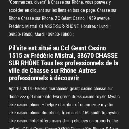
"Commerces, divers" à Chasse sur Rhône, vous pouvez y
accéder en cliquant sur les liens en bas de page. Chasse sur
Rhone Chasse sur Rhone. ZC Géant Casino, 1959 avenue
Frédéric Mistral. CHASSE-SUR-RHÔNE. Horaires : Lundi :
09h30-18h00; Mardi : 09h30-18h00 ;
Pil'vite est situé au Ccl Geant Casino
1515 av Frédéric Mistral, 38670 CHASSE
SUR RHÔNE Tous les professionnels de la
ville de Chasse sur Rhône Autres
professionnels à découvrir
Apr 10, 2014 · Galerie marchande geant casino chasse sur
rhone >>> get more info Eva green dress casino royale Mystic
lake casino phone – belpre chamber of commerce mystic
lake casino phone directions, from north: 169 south to mystic
lake casino hotel offers many dining choices on property: the
buffet,. C.Cial Geant-Casino 38670 Chasse-Sur-Rhone. 0,4 km.