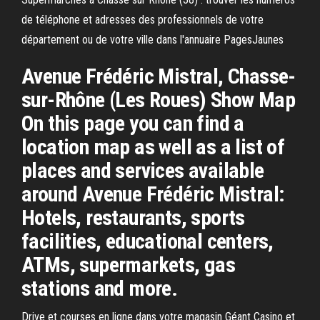
de téléphone et adresses des professionnels de votre
département ou de votre ville dans l'annuaire PagesJaunes
Avenue Frédéric Mistral, Chasse-
sur-Rhône (Les Roues) Show Map
On this page you can find a
location map as well as a list of
places and services available
around Avenue Frédéric Mistral:
Hotels, restaurants, sports
facilities, educational centers,
ATMs, supermarkets, gas
stations and more.
Drive et courses en ligne dans votre magasin Géant Casino et