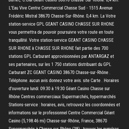
L'Eau Vive Centre Commercial Chasse Sud - 1515 Avenue
Frédéric Mistral 38670 Chasse-Sur-Rhône. 0,4 km. La Votre
station-service GPL GEANT CASINO CHASSE SUR RHONE
vous permettra de pouvoir poursuivre votre route en toute
tranquillité. Votre station-service GEANT CASINO CHASSE
SUR RHONE à CHASSE SUR RHONE fait partie des 700
stations GPL Carburant approvisionnées par ANTARGAZ et
ses partenaires, sur les 1 750 stations distribuant du GPL
Carburant ZC GEANT CASINO 38670 Chasse-sur-Rhône .
Téléphone. aucun avis donnez votre avis. site Carte . Horaires
d'ouverture lundi: 09:30 à 19:30 Géant Casino Chasse sur
Rhône Centres commerciaux Supermarchés, hypermarchés
Stations-service : horaires, avis, retrouvez les coordonnées et
informations sur le professionnel Centre Commercial Géant
Casino (5,198.46 mi) Chasse-sur-Rhône, France, 38670
Supermarchés à Chasse sur Rhône (38) : trouver les numéros