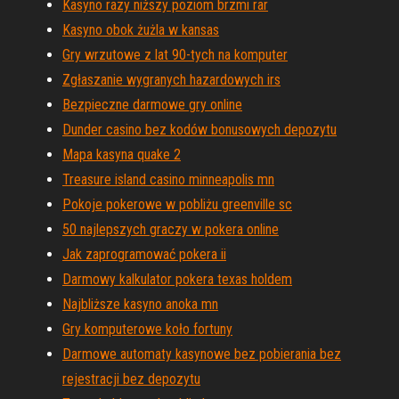
Kasyno razy niższy poziom brzmi rar
Kasyno obok żużla w kansas
Gry wrzutowe z lat 90-tych na komputer
Zgłaszanie wygranych hazardowych irs
Bezpieczne darmowe gry online
Dunder casino bez kodów bonusowych depozytu
Mapa kasyna quake 2
Treasure island casino minneapolis mn
Pokoje pokerowe w pobliżu greenville sc
50 najlepszych graczy w pokera online
Jak zaprogramować pokera ii
Darmowy kalkulator pokera texas holdem
Najbliższe kasyno anoka mn
Gry komputerowe koło fortuny
Darmowe automaty kasynowe bez pobierania bez
rejestracji bez depozytu