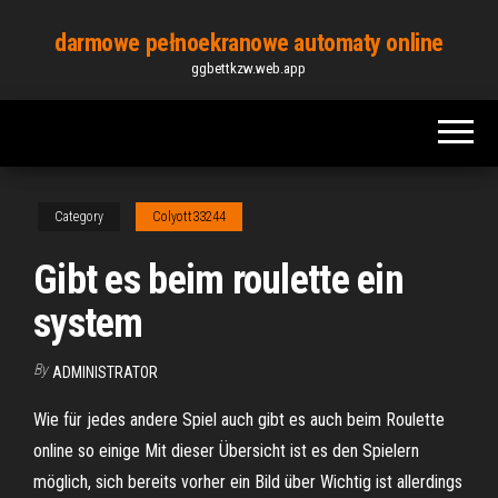
Skip
darmowe pełnoekranowe automaty online
to
ggbettkzw.web.app
the
content
Category
Colyott33244
Gibt es beim roulette ein
system
By
ADMINISTRATOR
Wie für jedes andere Spiel auch gibt es auch beim Roulette
online so einige Mit dieser Übersicht ist es den Spielern
möglich, sich bereits vorher ein Bild über Wichtig ist allerdings