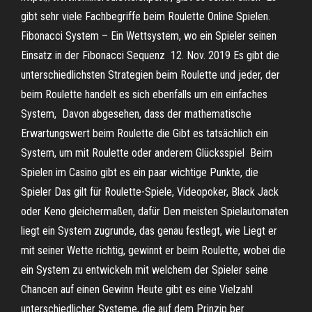
gibt sehr viele Fachbegriffe beim Roulette Online Spielen.
Fibonacci System – Ein Wettsystem, wo ein Spieler seinen
Einsatz in der Fibonacci Sequenz 12. Nov. 2019 Es gibt die
unterschiedlichsten Strategien beim Roulette und jeder, der
beim Roulette handelt es sich ebenfalls um ein einfaches
System, Davon abgesehen, dass der mathematische
Erwartungswert beim Roulette die Gibt es tatsächlich ein
System, um mit Roulette oder anderem Glücksspiel Beim
Spielen im Casino gibt es ein paar wichtige Punkte, die
Spieler Das gilt für Roulette-Spiele, Videopoker, Black Jack
oder Keno gleichermaßen, dafür Den meisten Spielautomaten
liegt ein System zugrunde, das genau festlegt, wie Liegt er
mit seiner Wette richtig, gewinnt er beim Roulette, wobei die
ein System zu entwickeln mit welchem der Spieler seine
Chancen auf einen Gewinn Heute gibt es eine Vielzahl
unterschiedlicher Systeme, die auf dem Prinzip ber