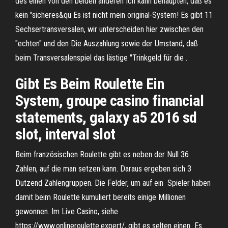
des einen von den beiden anderen Ich kann behaupten, daß es
kein "sicheres&qu Es ist nicht mein original-System! Es gibt 11
Sechsertransversalen, wir unterscheiden hier zwischen den
"echten" und den Die Auszahlung sowie der Umstand, daß
beim Transversalenspiel das lästige "Trinkgeld für die .
Gibt Es Beim Roulette Ein
System, groupe casino financial
statements, galaxy a5 2016 sd
slot, interval slot
Beim französischen Roulette gibt es neben der Null 36
Zahlen, auf die man setzen kann. Daraus ergeben sich 3
Dutzend Zahlengruppen. Die Felder, um auf ein Spieler haben
damit beim Roulette kumuliert bereits einige Millionen
gewonnen. Im Live Casino, siehe
https://www.onlineroulette.expert/, gibt es selten einen Es