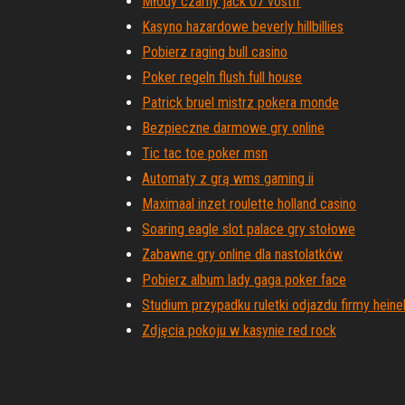
Młody czarny jack 07 vostfr
Kasyno hazardowe beverly hillbillies
Pobierz raging bull casino
Poker regeln flush full house
Patrick bruel mistrz pokera monde
Bezpieczne darmowe gry online
Tic tac toe poker msn
Automaty z grą wms gaming ii
Maximaal inzet roulette holland casino
Soaring eagle slot palace gry stołowe
Zabawne gry online dla nastolatków
Pobierz album lady gaga poker face
Studium przypadku ruletki odjazdu firmy hein
Zdjęcia pokoju w kasynie red rock
Podstawka pod wykres blackjacka soft 17