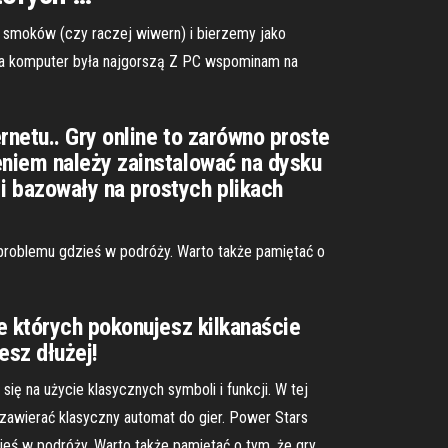
y smoków (czy raczej wiwern) i bierzemy jako
 na komputer była najgorszą Z PC wspominam na
netu.. Gry online to zarówno proste
eniem należy zainstalować na dysku
i bazowały na prostych plikach
z problemu gdzieś w podróży. Warto także pamiętać o
e których pokonujesz kilkanaście
esz dłużej!
ę na użycie klasycznych symboli i funkcji. W tej
n zawierać klasyczny automat do gier. Power Stars
zieś w podróży. Warto także pamiętać o tym, że gry