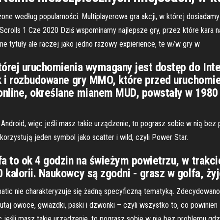
ne według popularności. Multiplayerowa gra akcji, w której dosiadam
Scrolls 1 Cze 2020 Dziś wspominamy najlepsze gry, przez które kara
nne tytuły ale raczej jako jedno razowy expierience, te w/w gry w
tórej uruchomienia wymagany jest dostęp do Inter
ak i rozbudowane gry MMO, które przed uruchomi
online, określane mianem MUD, powstały w 1980 
 Android, więc jeśli masz takie urządzenie, to pograsz sobie w nią be
rzystują jeden symbol jako scatter i wild, czyli Power Star.
fa to ok 4 godzin na świeżym powietrzu, w trakci
kalorii. Naukowcy są zgodni - grasz w golfa, żyj
tic nie charakteryzuje się żadną specyficzną tematyką. Zdecydowano si
tutaj owoce, gwiazdki, paski i dzwonki – czyli wszystko to, co powinie
c jeśli masz takie urządzenie, to pograsz sobie w nią bez problemu gd