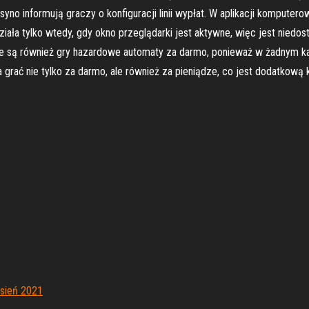
 informują graczy o konfiguracji linii wypłat. W aplikacji komputerow
 działa tylko wtedy, gdy okno przeglądarki jest aktywne, więc jest nied
e są również gry hazardowe automaty za darmo, ponieważ w żadnym ka
a grać nie tylko za darmo, ale również za pieniądze, co jest dodatkow
sień 2021