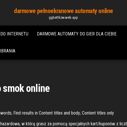
darmowe pełnoekranowe automaty online
ggbettkzw.web.app
DO INTERNETU
DARMOWE AUTOMATY DO GIER DLA CIEBIE
OBRANIA
o smok online
rds; Find results in Content titles and body; Content titles only
 hazardowa, w którą grasz za pomocą specjalnych kart/kuponów z liczb