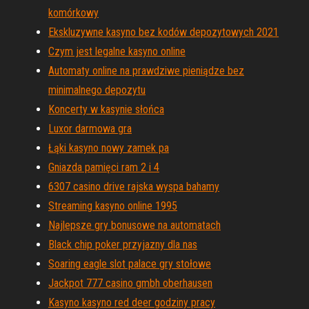
komórkowy
Ekskluzywne kasyno bez kodów depozytowych 2021
Czym jest legalne kasyno online
Automaty online na prawdziwe pieniądze bez
minimalnego depozytu
Koncerty w kasynie słońca
Luxor darmowa gra
Łąki kasyno nowy zamek pa
Gniazda pamięci ram 2 i 4
6307 casino drive rajska wyspa bahamy
Streaming kasyno online 1995
Najlepsze gry bonusowe na automatach
Black chip poker przyjazny dla nas
Soaring eagle slot palace gry stołowe
Jackpot 777 casino gmbh oberhausen
Kasyno kasyno red deer godziny pracy