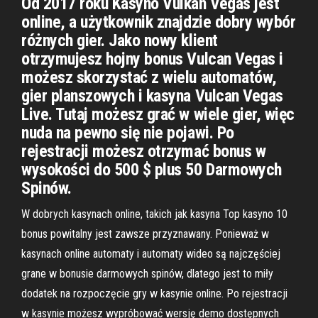
Od 2017 roku Kasyno Vulkan Vegas jest
online, a użytkownik znajdzie dobry wybór
różnych gier. Jako nowy klient
otrzymujesz hojny bonus Vulcan Vegas i
możesz skorzystać z wielu automatów,
gier planszowych i kasyna Vulcan Vegas
Live. Tutaj możesz grać w wiele gier, więc
nuda na pewno się nie pojawi. Po
rejestracji możesz otrzymać bonus w
wysokości do 500 $ plus 50 Darmowych
Spinów.
W dobrych kasynach online, takich jak kasyna Top kasyno 10
bonus powitalny jest zawsze przyznawany. Ponieważ w
kasynach online automaty i automaty wideo są najczęściej
grane w bonusie darmowych spinów, dlatego jest to miły
dodatek na rozpoczęcie gry w kasynie online. Po rejestracji
w kasynie możesz wypróbować wersję demo dostępnych