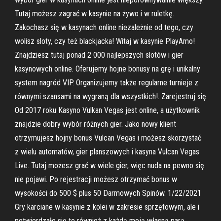
Tutaj możesz zagrać w kasynie na żywo i w ruletkę.
Zakochasz się w kasynach online niezależnie od tego, czy
wolisz sloty, czy też blackjacka! Witaj w kasynie PlayAmo!
Znajdziesz tutaj ponad 2 000 najlepszych slotów i gier
kasynowych online. Oferujemy hojne bonusy na grę i unikalny
system nagród VIP. Organizujemy także regularne turnieje z
równymi szansami na wygraną dla wszystkich!. Zarejestruj się
Od 2017 roku Kasyno Vulkan Vegas jest online, a użytkownik
znajdzie dobry wybór różnych gier. Jako nowy klient
otrzymujesz hojny bonus Vulcan Vegas i możesz skorzystać
z wielu automatów, gier planszowych i kasyna Vulcan Vegas
Live. Tutaj możesz grać w wiele gier, więc nuda na pewno się
nie pojawi. Po rejestracji możesz otrzymać bonus w
wysokości do 500 $ plus 50 Darmowych Spinów. 1/22/2021
Gry karciane w kasynie z kolei w zakresie sprzętowym, ale i
potwierdzało się to również z każdą moją własną parą.