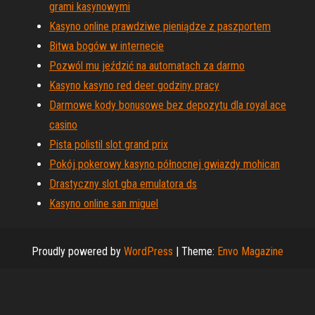
grami kasynowymi
Kasyno online prawdziwe pieniądze z paszportem
Bitwa bogów w internecie
Pozwól mu jeździć na automatach za darmo
Kasyno kasyno red deer godziny pracy
Darmowe kody bonusowe bez depozytu dla royal ace
casino
Pista polistil slot grand prix
Pokój pokerowy kasyno północnej gwiazdy mohican
Drastyczny slot gba emulatora ds
Kasyno online san miguel
Proudly powered by
WordPress
|
Theme:
Envo Magazine