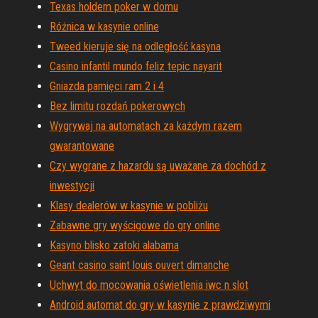
Texas holdem poker w domu
Różnica w kasynie online
Tweed kieruje się na odległość kasyna
Casino infantil mundo feliz tepic nayarit
Gniazda pamięci ram 2 i 4
Bez limitu rozdań pokerowych
Wygrywaj na automatach za każdym razem
gwarantowane
Czy wygrane z hazardu są uważane za dochód z
inwestycji
Klasy dealerów w kasynie w pobliżu
Zabawne gry wyścigowe do gry online
Kasyno blisko zatoki alabama
Geant casino saint louis ouvert dimanche
Uchwyt do mocowania oświetlenia iwc n slot
Android automat do gry w kasynie z prawdziwymi