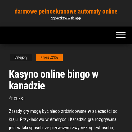
Skip
darmowe pełnoekranowe automaty online
to
ggbettkzw.web.app
the
content
Category
Knous52352
Kasyno online bingo w
kanadzie
By
GUEST
Zasady gry mogą być nieco zróżnicowane w zależności od
kraju. Przykładowo w Ameryce i Kanadzie gra rozgrywana
jest w taki sposób, że pierwszym zwycięzcą jest osoba,