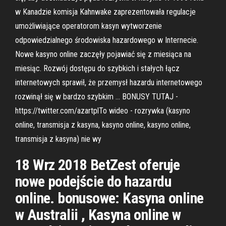
w Kanadzie komisja Kahnwake zaprezentowała regulacje
umożliwiające operatorom kasyn wytworzenie
odpowiedzialnego środowiska hazardowego w Internecie.
Nowe kasyno online zaczęły pojawiać się z miesiąca na
miesiąc. Rozwój dostępu do szybkich i stałych łącz
internetowych sprawił, że przemysł hazardu internetowego
rozwinął się w bardzo szybkim … BONUSY TUTAJ -
https://twitter.com/azartplTo wideo - rozrywka (kasyno
online, transmisja z kasyna, kasyno online, kasyno online,
transmisja z kasyna) nie wy
18 Wrz 2018 BetZest oferuje
nowe podejście do hazardu
online. bonusowe: Kasyna online
w Australii , Kasyna online w