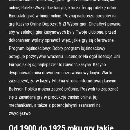
online; RuletkaWszystkie kasyna, które oferują ruletkę online.
BingoJak grać w bingo online. Poznaj najlepsze sposoby na
grę Kasyno Online Depozyt 5 Zl Wybór gier: Chciałbyś pewnie,
aby w selekcji gier kasynowych były Twoje ulubione, przed
dokonaniem wpłaty sprawdź więc, jakie gry są oferowane.
Program lojalnościowy: Dobry program lojalnościowy
potęguje pozytywne wrażenia. Licencje: Na ogół licencje Unii
Europejskiej są najlepsze! Uczciwość kasyna: Kasyno
dysponować musi dowodem uczciwości wydanym Warto
zaznaczyć, że w każdy tytuł na stronie internetowej kasyno
Betsson Polska można zagrać próbnie. Pozwoli to zapoznać
się z zasadami gry w produkcje casino online, jej
mechanikami, a także z potencjalnymi szansami na
zwycięstwo.
Od 1900 do 1925 roku gry takie