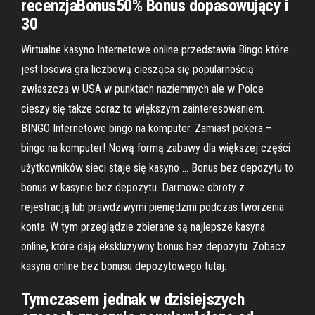
recenzjaBonus50% Bonus dopasowujący i
30
Wirtualne kasyno Internetowe online przedstawia Bingo które
jest losowa gra liczbową ciesząca się popularnością
zwłaszcza w USA w punktach naziemnych ale w Polce
cieszy się także coraz to większym zainteresowaniem.
BINGO Internetowe bingo na komputer. Zamiast pokera –
bingo na komputer! Nową formą zabawy dla większej części
użytkowników sieci staje się kasyno … Bonus bez depozytu to
bonus w kasynie bez depozytu. Darmowe obroty z
rejestracją lub prawdziwymi pieniędzmi podczas tworzenia
konta. W tym przeglądzie zbierane są najlepsze kasyna
online, które dają ekskluzywny bonus bez depozytu. Zobacz
kasyna online bez bonusu depozytowego tutaj.
Tymczasem jednak w dzisiejszych