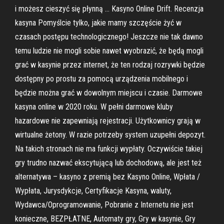
i możesz cieszyć się płynną … Kasyno Online Drift. Recenzja
kasyna Pomyślcie tylko, jakie mamy szczęście żyć w
czasach postępu technologicznego! Jeszcze nie tak dawno
temu ludzie nie mogli sobie nawet wyobrazić, że będą mogli
grać w kasynie przez internet, że ten rodzaj rozrywki będzie
dostępny po prostu za pomocą urządzenia mobilnego i
będzie można grać w dowolnym miejscu i czasie. Darmowe
kasyna online w 2020 roku. W pełni darmowe kluby
hazardowe nie zapewniają rejestracji. Użytkownicy grają w
wirtualne żetony. W razie potrzeby system uzupełni depozyt.
Na takich stronach nie ma funkcji wypłaty. Oczywiście takiej
gry trudno nazwać ekscytującą lub dochodową, ale jest też
alternatywa – kasyno z premią bez Kasyno Online, Wpłata /
Wypłata, Jurysdykcje, Certyfikacje Kasyna, waluty,
Wydawca/Oprogramowanie, Pobranie z Internetu nie jest
konieczne, BEZPŁATNE, Automaty gry, Gry w kasynie, Gry