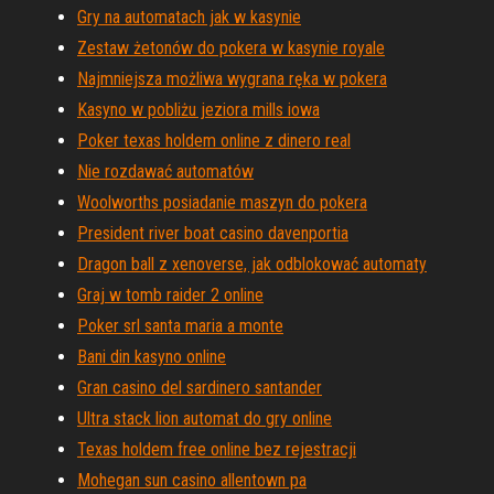
Gry na automatach jak w kasynie
Zestaw żetonów do pokera w kasynie royale
Najmniejsza możliwa wygrana ręka w pokera
Kasyno w pobliżu jeziora mills iowa
Poker texas holdem online z dinero real
Nie rozdawać automatów
Woolworths posiadanie maszyn do pokera
President river boat casino davenportia
Dragon ball z xenoverse, jak odblokować automaty
Graj w tomb raider 2 online
Poker srl santa maria a monte
Bani din kasyno online
Gran casino del sardinero santander
Ultra stack lion automat do gry online
Texas holdem free online bez rejestracji
Mohegan sun casino allentown pa