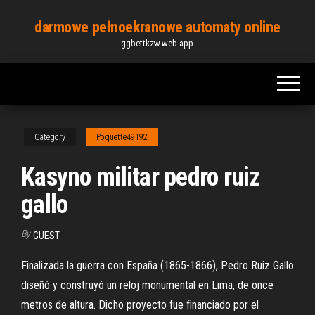
Skip
darmowe pełnoekranowe automaty online
to
ggbettkzw.web.app
the
content
Category
Poquette49192
Kasyno militar pedro ruiz
gallo
By
GUEST
Finalizada la guerra con España (1865-1866), Pedro Ruiz Gallo
diseñó y construyó un reloj monumental en Lima, de once
metros de altura. Dicho proyecto fue financiado por el