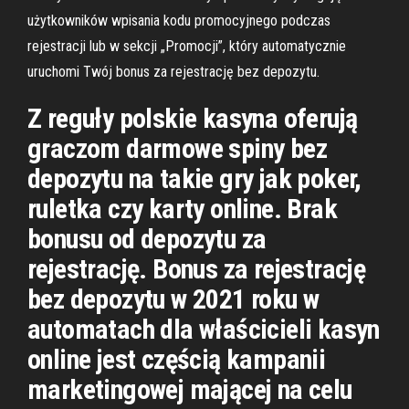
użytkowników wpisania kodu promocyjnego podczas
rejestracji lub w sekcji „Promocji”, który automatycznie
uruchomi Twój bonus za rejestrację bez depozytu.
Z reguły polskie kasyna oferują
graczom darmowe spiny bez
depozytu na takie gry jak poker,
ruletka czy karty online. Brak
bonusu od depozytu za
rejestrację. Bonus za rejestrację
bez depozytu w 2021 roku w
automatach dla właścicieli kasyn
online jest częścią kampanii
marketingowej mającej na celu