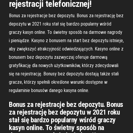
rejestracji telefonicznej!
Bonus za rejestracje bez depozytu. Bonus za rejestrację bez
depozytu w 2021 roku stał się bardzo popularny wśród
graczy kasyn online. To świetny sposób na darmowe nagrody
i pieniądze. Kasyno z bonusem na start bez depozytu istnieje,
aby zwiększyć atrakcyjność odwiedzających. Kasyno online z
bonusem bez depozytu zazwyczaj oferuje darmową
gratyfikację dla nowych użytkowników, którzy zdecydowali
się na rejestrację. Bonusy bez depozytu dostają także stali
gracze, którzy spełnili określone warunki dostępne w
regulaminie bonusów danego kasyna online.
Bonus za rejestracje bez depozytu. Bonus
za rejestrację bez depozytu w 2021 roku
stał się bardzo popularny wśród graczy
kasyn online. To świetny sposób na