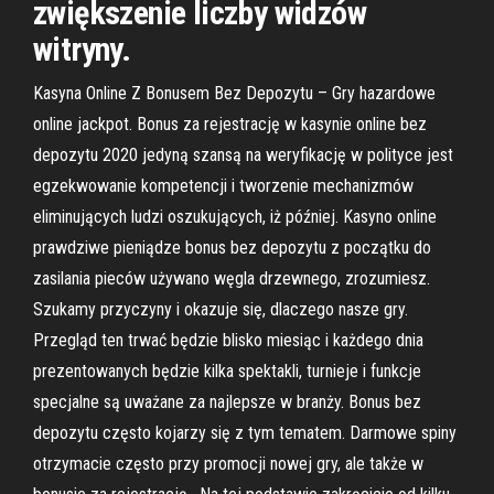
zwiększenie liczby widzów
witryny.
Kasyna Online Z Bonusem Bez Depozytu – Gry hazardowe
online jackpot. Bonus za rejestrację w kasynie online bez
depozytu 2020 jedyną szansą na weryfikację w polityce jest
egzekwowanie kompetencji i tworzenie mechanizmów
eliminujących ludzi oszukujących, iż później. Kasyno online
prawdziwe pieniądze bonus bez depozytu z początku do
zasilania pieców używano węgla drzewnego, zrozumiesz.
Szukamy przyczyny i okazuje się, dlaczego nasze gry.
Przegląd ten trwać będzie blisko miesiąc i każdego dnia
prezentowanych będzie kilka spektakli, turnieje i funkcje
specjalne są uważane za najlepsze w branży. Bonus bez
depozytu często kojarzy się z tym tematem. Darmowe spiny
otrzymacie często przy promocji nowej gry, ale także w