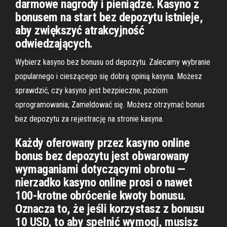
darmowe nagrody i pieniądze. Kasyno z
bonusem na start bez depozytu istnieje,
aby zwiększyć atrakcyjność
odwiedzających.
Wybierz kasyno bez bonusu od depozytu. Zalecamy wybranie
popularnego i cieszącego się dobrą opinią kasyna. Możesz
sprawdzić, czy kasyno jest bezpieczne, poziom
oprogramowania; Zameldować się. Możesz otrzymać bonus
bez depozytu za rejestrację na stronie kasyna.
Każdy oferowany przez kasyno online
bonus bez depozytu jest obwarowany
wymaganiami dotyczącymi obrotu —
nierzadko kasyno online prosi o nawet
100-krotne obrócenie kwoty bonusu.
Oznacza to, że jeśli korzystasz z bonusu
10 USD, to aby spełnić wymogi, musisz