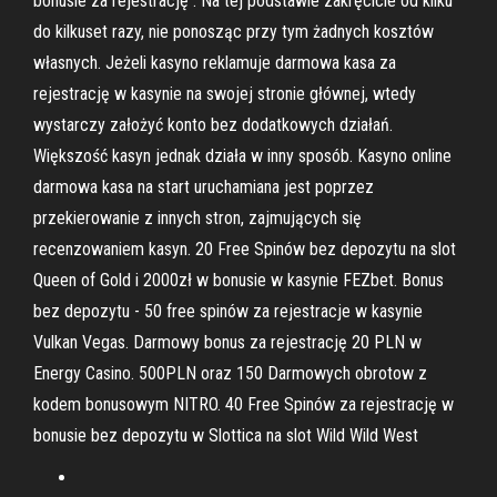
bonusie za rejestrację . Na tej podstawie zakręcicie od kilku
do kilkuset razy, nie ponosząc przy tym żadnych kosztów
własnych. Jeżeli kasyno reklamuje darmowa kasa za
rejestrację w kasynie na swojej stronie głównej, wtedy
wystarczy założyć konto bez dodatkowych działań.
Większość kasyn jednak działa w inny sposób. Kasyno online
darmowa kasa na start uruchamiana jest poprzez
przekierowanie z innych stron, zajmujących się
recenzowaniem kasyn. 20 Free Spinów bez depozytu na slot
Queen of Gold i 2000zł w bonusie w kasynie FEZbet. Bonus
bez depozytu - 50 free spinów za rejestracje w kasynie
Vulkan Vegas. Darmowy bonus za rejestrację 20 PLN w
Energy Casino. 500PLN oraz 150 Darmowych obrotow z
kodem bonusowym NITRO. 40 Free Spinów za rejestrację w
bonusie bez depozytu w Slottica na slot Wild Wild West