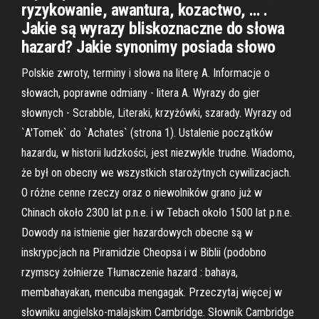
ryzykowanie, awantura, kozactwo, … .
Jakie są wyrazy bliskoznaczne do słowa
hazard? Jakie synonimy posiada słowo
Polskie zwroty, terminy i słowa na literę A. Informacje o
słowach, poprawne odmiany - litera A. Wyrazy do gier
słownych - Scrabble, Literaki, krzyżówki, szarady. Wyrazy od
`A'Tomek` do `Achates` (strona 1). Ustalenie początków
hazardu, w historii ludzkości, jest niezwykle trudne. Wiadomo,
że był on obecny we wszystkich starożytnych cywilizacjach.
O różne cenne rzeczy oraz o niewolników grano już w
Chinach około 2300 lat p.n.e. i w Tebach około 1500 lat p.n.e.
Dowody na istnienie gier hazardowych obecne są w
inskrypcjach na Piramidzie Cheopsa i w Biblii (podobno
rzymscy żołnierze Tłumaczenie hazard : bahaya,
membahayakan, mencuba mengagak. Przeczytaj więcej w
słowniku angielsko-malajskim Cambridge. Słownik Cambridge