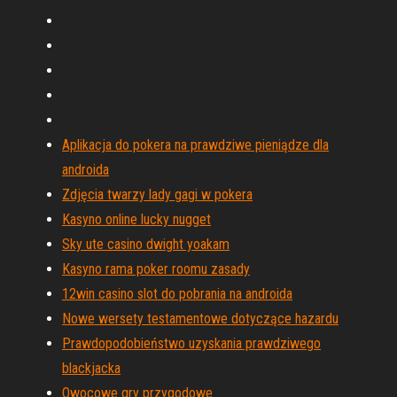
Aplikacja do pokera na prawdziwe pieniądze dla
androida
Zdjęcia twarzy lady gagi w pokera
Kasyno online lucky nugget
Sky ute casino dwight yoakam
Kasyno rama poker roomu zasady
12win casino slot do pobrania na androida
Nowe wersety testamentowe dotyczące hazardu
Prawdopodobieństwo uzyskania prawdziwego
blackjacka
Owocowe gry przygodowe