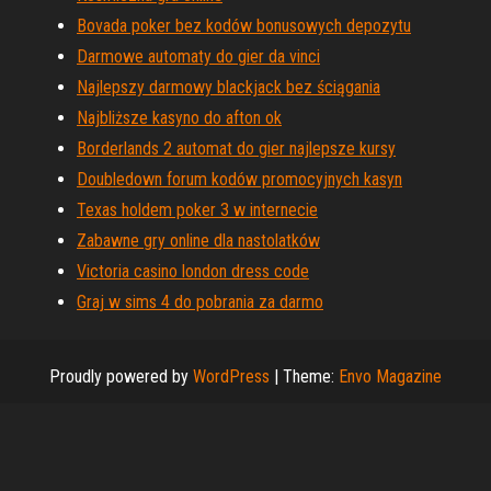
Bovada poker bez kodów bonusowych depozytu
Darmowe automaty do gier da vinci
Najlepszy darmowy blackjack bez ściągania
Najbliższe kasyno do afton ok
Borderlands 2 automat do gier najlepsze kursy
Doubledown forum kodów promocyjnych kasyn
Texas holdem poker 3 w internecie
Zabawne gry online dla nastolatków
Victoria casino london dress code
Graj w sims 4 do pobrania za darmo
Proudly powered by
WordPress
|
Theme:
Envo Magazine