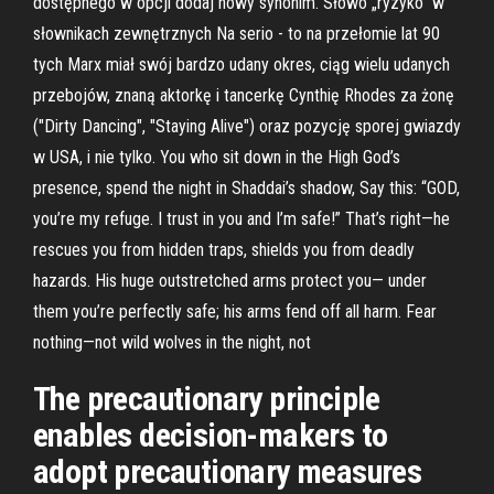
dostępnego w opcji dodaj nowy synonim. Słowo „ryzyko” w
słownikach zewnętrznych Na serio - to na przełomie lat 90
tych Marx miał swój bardzo udany okres, ciąg wielu udanych
przebojów, znaną aktorkę i tancerkę Cynthię Rhodes za żonę
("Dirty Dancing", "Staying Alive") oraz pozycję sporej gwiazdy
w USA, i nie tylko. You who sit down in the High God’s
presence, spend the night in Shaddai’s shadow, Say this: “GOD,
you’re my refuge. I trust in you and I’m safe!” That’s right—he
rescues you from hidden traps, shields you from deadly
hazards. His huge outstretched arms protect you— under
them you’re perfectly safe; his arms fend off all harm. Fear
nothing—not wild wolves in the night, not
The precautionary principle
enables decision-makers to
adopt precautionary measures