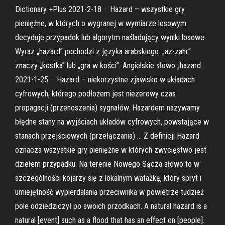
Dictionary +Plus 2021-2-18 · Hazard – wszystkie gry
pieniężne, w których o wygranej w wymiarze losowym
decyduje przypadek lub algorytm naśladujący wyniki losowe.
Wyraz „hazard” pochodzi z języka arabskiego: „az-zahr”
znaczy „kostka” lub „gra w kości”. Angielskie słowo „hazard…
2021-1-25 · Hazard – niekorzystne zjawisko w układach
cyfrowych, którego podłożem jest niezerowy czas
propagacji (przenoszenia) sygnałów. Hazardem nazywamy
błędne stany na wyjściach układów cyfrowych, powstające w
stanach przejściowych (przełączania) … Z definicji Hazard
oznacza wszystkie gry pieniężne w których zwycięstwo jest
dziełem przypadku. Na terenie Nowego Sącza słowo to w
szczególności kojarzy się z lokalnym watażką, który spryt i
umiejętność wypierdalania przeciwnika w powietrze tudzież
pole odziedziczył po swoich przodkach. A natural hazard is a
natural [event] such as a flood that has an effect on [people].