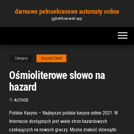
Skip
darmowe pełnoekranowe automaty online
to
ggbettkzw.web.app
the
content
Category
Wojcicki73640
Ośmioliterowe słowo na
hazard
By
AUTHOR
Polskie Kasyno – Najlepsze polskie kasyna online 2021. W
Internecie dostępnych jest wiele stron hazardowych
czekających na nowych graczy. Można znaleźć dziesiątki