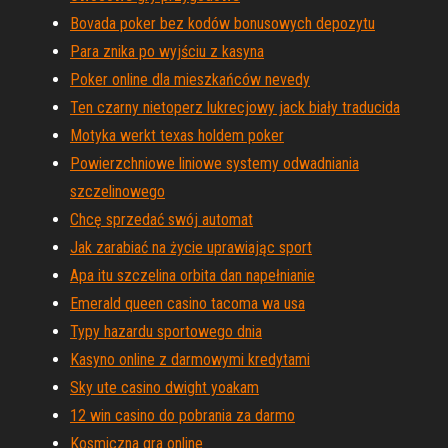
Bovada poker bez kodów bonusowych depozytu
Para znika po wyjściu z kasyna
Poker online dla mieszkańców nevedy
Ten czarny nietoperz lukrecjowy jack biały traducida
Motyka werkt texas holdem poker
Powierzchniowe liniowe systemy odwadniania
szczelinowego
Chcę sprzedać swój automat
Jak zarabiać na życie uprawiając sport
Apa itu szczelina orbita dan napełnianie
Emerald queen casino tacoma wa usa
Typy hazardu sportowego dnia
Kasyno online z darmowymi kredytami
Sky ute casino dwight yoakam
12 win casino do pobrania za darmo
Kosmiczna gra online