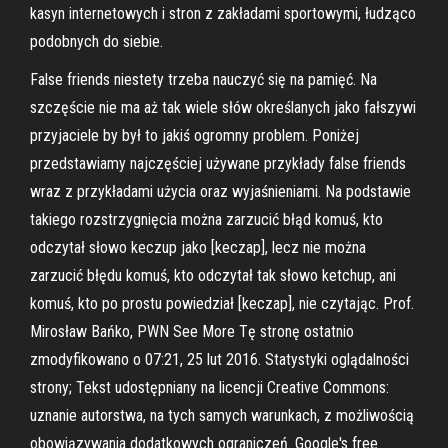
kasyn internetowych i stron z zakładami sportowymi, łudząco
podobnych do siebie.
False friends niestety trzeba nauczyć się na pamięć. Na
szczęście nie ma aż tak wiele słów określanych jako fałszywi
przyjaciele by był to jakiś ogromny problem. Poniżej
przedstawiamy najczęściej używane przykłady false friends
wraz z przykładami użycia oraz wyjaśnieniami. Na podstawie
takiego rozstrzygnięcia można zarzucić błąd komuś, kto
odczytał słowo keczup jako [keczap], lecz nie można
zarzucić błędu komuś, kto odczytał tak słowo ketchup, ani
komuś, kto po prostu powiedział [keczap], nie czytając. Prof.
Mirosław Bańko, PWN See More Tę stronę ostatnio
zmodyfikowano o 07:21, 25 lut 2016. Statystyki oglądalności
strony; Tekst udostępniany na licencji Creative Commons:
uznanie autorstwa, na tych samych warunkach, z możliwością
obowiązywania dodatkowych ograniczeń. Google's free